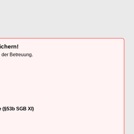
ichern!
n der Betreuung.
e (§53b SGB XI)