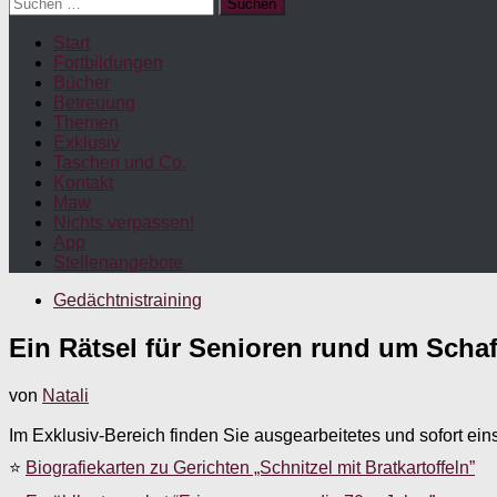
Suchen
nach:
Start
Fortbildungen
Bücher
Betreuung
Themen
Exklusiv
Taschen und Co.
Kontakt
Maw
Nichts verpassen!
App
Stellenangebote
Gedächtnistraining
Ein Rätsel für Senioren rund um Schaf
von
Natali
Im Exklusiv-Bereich finden Sie ausgearbeitetes und sofort ein
⭐
Biografiekarten zu Gerichten „Schnitzel mit Bratkartoffeln”