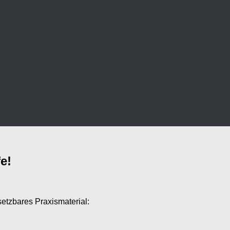
e!
setzbares Praxismaterial: