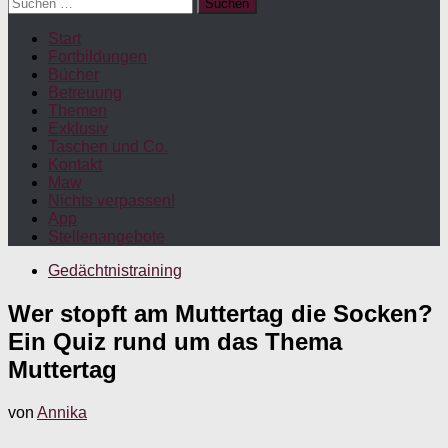
Suchen
nach:
Start
Fortbildungen
Bücher
Betreuung
Themen
Exklusiv
Taschen und Co.
Kontakt
Maw
Nichts verpassen!
App
Stellenangebote
Gedächtnistraining
Wer stopft am Muttertag die Socken?
Ein Quiz rund um das Thema
Muttertag
von
Annika