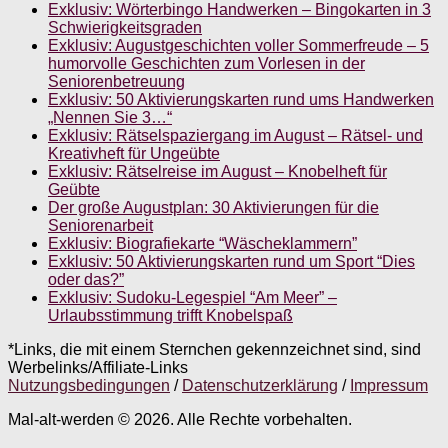
Exklusiv: Wörterbingo Handwerken – Bingokarten in 3
Schwierigkeitsgraden
Exklusiv: Augustgeschichten voller Sommerfreude – 5
humorvolle Geschichten zum Vorlesen in der
Seniorenbetreuung
Exklusiv: 50 Aktivierungskarten rund ums Handwerken
„Nennen Sie 3…“
Exklusiv: Rätselspaziergang im August – Rätsel- und
Kreativheft für Ungeübte
Exklusiv: Rätselreise im August – Knobelheft für
Geübte
Der große Augustplan: 30 Aktivierungen für die
Seniorenarbeit
Exklusiv: Biografiekarte “Wäscheklammern”
Exklusiv: 50 Aktivierungskarten rund um Sport “Dies
oder das?”
Exklusiv: Sudoku-Legespiel “Am Meer” –
Urlaubsstimmung trifft Knobelspaß
*Links, die mit einem Sternchen gekennzeichnet sind, sind
Werbelinks/Affiliate-Links
Nutzungsbedingungen
/
Datenschutzerklärung
/
Impressum
Mal-alt-werden © 2026. Alle Rechte vorbehalten.