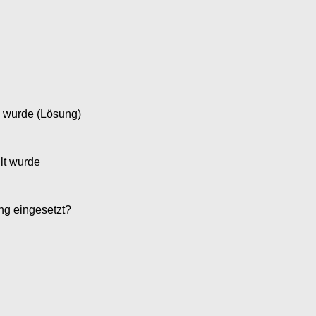
n wurde (Lösung)
llt wurde
ng eingesetzt?