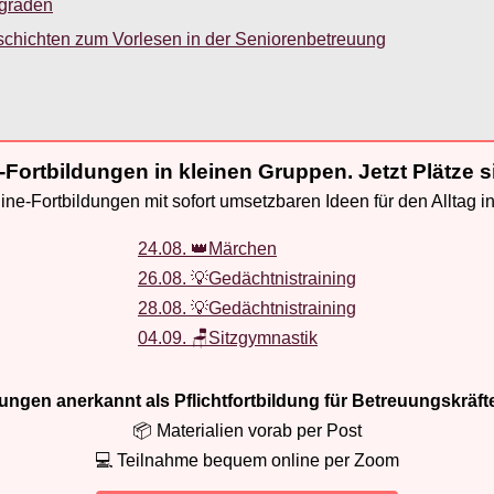
sgraden
schichten zum Vorlesen in der Seniorenbetreuung
-Fortbildungen in kleinen Gruppen. Jetzt Plätze s
ne-Fortbildungen mit sofort umsetzbaren Ideen für den Alltag i
24.08. 👑Märchen
26.08. 💡Gedächtnistraining
28.08. 💡Gedächtnistraining
04.09. 🪑Sitzgymnastik
ldungen anerkannt als Pflichtfortbildung für Betreuungskräft
📦 Materialien vorab per Post
💻 Teilnahme bequem online per Zoom