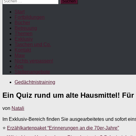
Suchen
nach:
Start
Fortbildungen
Bücher
Betreuung
Themen
Exklusiv
Taschen und Co.
Kontakt
Maw
Nichts verpassen!
App
Stellenangebote
Gedächtnistraining
Ein Quiz rund um alte Hausmittel! Für
von
Natali
Im Exklusiv-Bereich finden Sie ausgearbeitetes und sofort ein
⭐
Erzählkartenpaket “Erinnerungen an die 70er-Jahre”