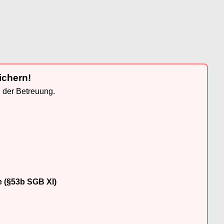
ichern!
n der Betreuung.
e (§53b SGB XI)