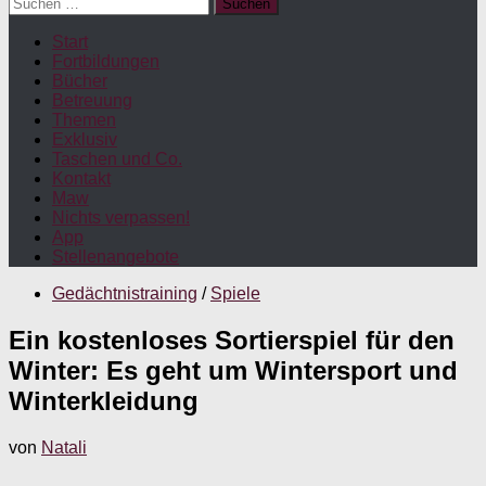
Suchen
nach:
Start
Fortbildungen
Bücher
Betreuung
Themen
Exklusiv
Taschen und Co.
Kontakt
Maw
Nichts verpassen!
App
Stellenangebote
Gedächtnistraining
/
Spiele
Ein kostenloses Sortierspiel für den
Winter: Es geht um Wintersport und
Winterkleidung
von
Natali