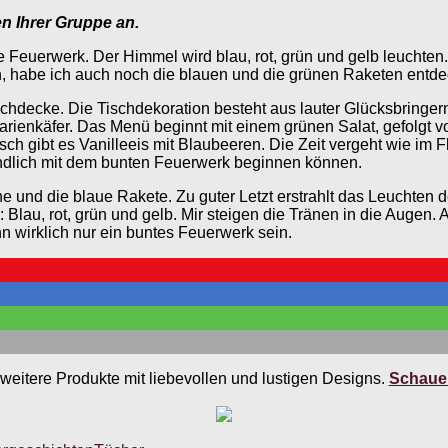
en Ihrer Gruppe an.
te Feuerwerk. Der Himmel wird blau, rot, grün und gelb leuchten.
 habe ich auch noch die blauen und die grünen Raketen entde
schdecke. Die Tischdekoration besteht aus lauter Glücksbringern
er Marienkäfer. Das Menü beginnt mit einem grünen Salat, gefolg
 gibt es Vanilleeis mit Blaubeeren. Die Zeit vergeht wie im Fl
t endlich mit dem bunten Feuerwerk beginnen können.
üne und die blaue Rakete. Zu guter Letzt erstrahlt das Leuchte
au, rot, grün und gelb. Mir steigen die Tränen in die Augen. 
 wirklich nur ein buntes Feuerwerk sein.
weitere Produkte mit liebevollen und lustigen Designs.
Schauen