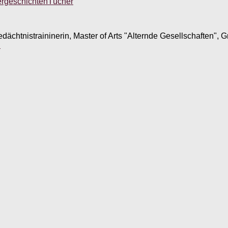
ergeschichten
Tücher
edächtnistraininerin, Master of Arts "Alternde Gesellschaften",
.