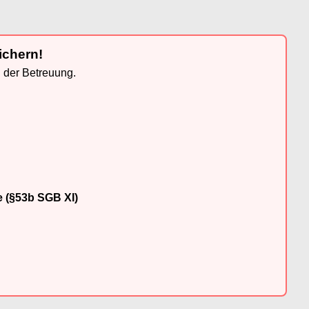
ichern!
n der Betreuung.
e (§53b SGB XI)