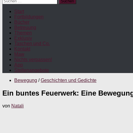
Suchen
nach:
Start
Fortbildungen
Bücher
Betreuung
Themen
Exklusiv
Taschen und Co.
Kontakt
Maw
Nichts verpassen!
App
Stellenangebote
Bewegung
/
Geschichten und Gedichte
Ein buntes Feuerwerk: Eine Bewegungs
von
Natali