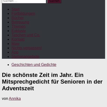
Suchen
nach:
Start
Fortbildungen
Bücher
Betreuung
Themen
Exklusiv
Taschen und Co.
Kontakt
Maw
Nichts verpassen!
App
Stellenangebote
Geschichten und Gedichte
Die schönste Zeit im Jahr. Ein
Mitsprechgedicht für Senioren in der
Adventszeit
von
Annika