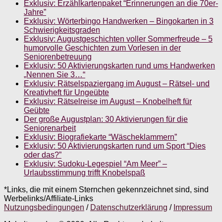
Exklusiv: Erzählkartenpaket “Erinnerungen an die 70er-
Jahre”
Exklusiv: Wörterbingo Handwerken – Bingokarten in 3
Schwierigkeitsgraden
Exklusiv: Augustgeschichten voller Sommerfreude – 5
humorvolle Geschichten zum Vorlesen in der
Seniorenbetreuung
Exklusiv: 50 Aktivierungskarten rund ums Handwerken
„Nennen Sie 3…“
Exklusiv: Rätselspaziergang im August – Rätsel- und
Kreativheft für Ungeübte
Exklusiv: Rätselreise im August – Knobelheft für
Geübte
Der große Augustplan: 30 Aktivierungen für die
Seniorenarbeit
Exklusiv: Biografiekarte “Wäscheklammern”
Exklusiv: 50 Aktivierungskarten rund um Sport “Dies
oder das?”
Exklusiv: Sudoku-Legespiel “Am Meer” –
Urlaubsstimmung trifft Knobelspaß
*Links, die mit einem Sternchen gekennzeichnet sind, sind
Werbelinks/Affiliate-Links
Nutzungsbedingungen
/
Datenschutzerklärung
/
Impressum