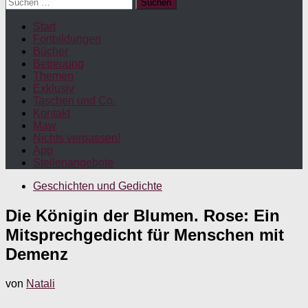
Suchen
nach:
Start
Fortbildungen
Bücher
Betreuung
Themen
Exklusiv
Taschen und Co.
Kontakt
Maw
Nichts verpassen!
App
Stellenangebote
Geschichten und Gedichte
Die Königin der Blumen. Rose: Ein
Mitsprechgedicht für Menschen mit
Demenz
von
Natali