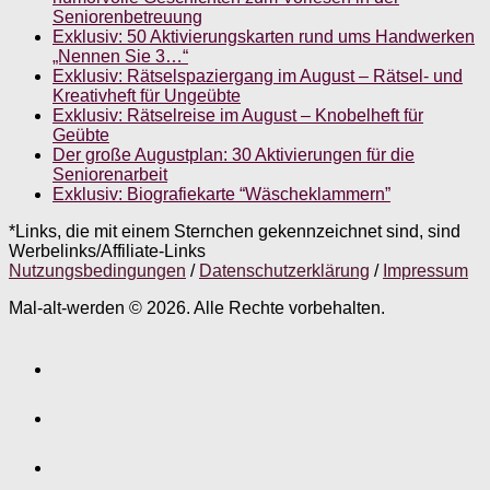
Seniorenbetreuung
Exklusiv: 50 Aktivierungskarten rund ums Handwerken
„Nennen Sie 3…“
Exklusiv: Rätselspaziergang im August – Rätsel- und
Kreativheft für Ungeübte
Exklusiv: Rätselreise im August – Knobelheft für
Geübte
Der große Augustplan: 30 Aktivierungen für die
Seniorenarbeit
Exklusiv: Biografiekarte “Wäscheklammern”
*Links, die mit einem Sternchen gekennzeichnet sind, sind
Werbelinks/Affiliate-Links
Nutzungsbedingungen
/
Datenschutzerklärung
/
Impressum
Mal-alt-werden © 2026. Alle Rechte vorbehalten.