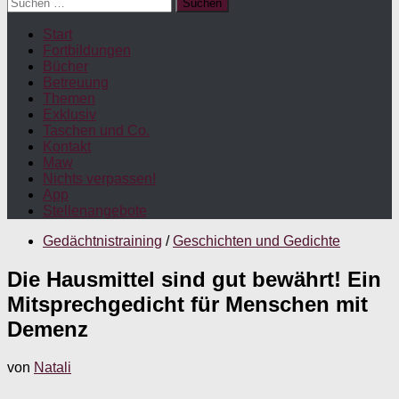
Suchen
nach:
Start
Fortbildungen
Bücher
Betreuung
Themen
Exklusiv
Taschen und Co.
Kontakt
Maw
Nichts verpassen!
App
Stellenangebote
Gedächtnistraining
/
Geschichten und Gedichte
Die Hausmittel sind gut bewährt! Ein
Mitsprechgedicht für Menschen mit
Demenz
von
Natali