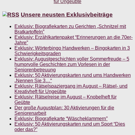
Unsere neusten Exklusivbeiträge
Exklusiv: Biografiekarten zu Gerichten „Schnitzel mit
Bratkartoffeln”
Exklusiv: Erzählkartenpaket “Erinnerungen an die 70er-
Jahre”
Exklusiv: Wörterbingo Handwerken – Bingokarten in 3
Schwierigkeitsgraden
Exklusiv: Augustgeschichten voller Sommerfreude – 5
humorvolle Geschichten zum Vorlesen in der
Seniorenbetreuung
Exklusiv: 50 Aktivierungskarten rund ums Handwerken
„Nennen Sie 3…“
Exklusiv: Rätselspaziergang im August – Rätsel- und
Kreativheft für Ungeübte
Exklusiv: Rätselreise im August – Knobelheft für
Geübte
Der große Augustplan: 30 Aktivierungen für die
Seniorenarbeit
Exklusiv: Biografiekarte “Wäscheklammern”
Exklusiv: 50 Aktivierungskarten rund um Sport “Dies
oder das?”