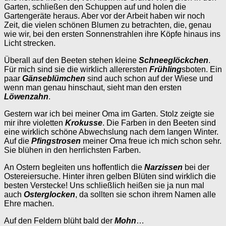
Garten, schließen den Schuppen auf und holen die
Gartengeräte heraus. Aber vor der Arbeit haben wir noch
Zeit, die vielen schönen Blumen zu betrachten, die, genau
wie wir, bei den ersten Sonnenstrahlen ihre Köpfe hinaus ins
Licht strecken.
Überall auf den Beeten stehen kleine
Schneeglöckchen
.
Für mich sind sie die wirklich allerersten
Frühling
sboten. Ein
paar
Gänseblümchen
sind auch schon auf der Wiese und
wenn man genau hinschaut, sieht man den ersten
Löwenzahn
.
Gestern war ich bei meiner Oma im Garten. Stolz zeigte sie
mir ihre violetten
Krokusse
. Die Farben in den Beeten sind
eine wirklich schöne Abwechslung nach dem langen Winter.
Auf die
Pfingstrosen
meiner Oma freue ich mich schon sehr.
Sie blühen in den herrlichsten Farben.
An Ostern begleiten uns hoffentlich die
Narzissen
bei der
Ostereiersuche. Hinter ihren gelben Blüten sind wirklich die
besten Verstecke! Uns schließlich heißen sie ja nun mal
auch
Osterglocken
, da sollten sie schon ihrem Namen alle
Ehre machen.
Auf den Feldern blüht bald der
Mohn
…