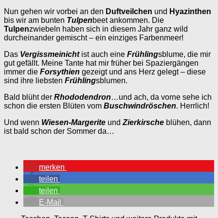
Nun gehen wir vorbei an den
Duftveilchen
und
Hyazinthen
bis wir am bunten
Tulpen
beet ankommen. Die
Tulpen
zwiebeln haben sich in diesem Jahr ganz wild
durcheinander gemischt – ein einziges Farbenmeer!
Das
Vergissmeinicht
ist auch eine
Frühling
sblume, die mir
gut gefällt. Meine Tante hat mir früher bei Spaziergängen
immer die
Forsythien
gezeigt und ans Herz gelegt – diese
sind ihre liebsten
Frühling
sblumen.
Bald blüht der
Rhododendron
…und ach, da vorne sehe ich
schon die ersten Blüten vom
Buschwindröschen
. Herrlich!
Und wenn
Wiesen-Margerite
und
Zierkirsche
blühen, dann
ist bald schon der Sommer da…
merken
teilen
teilen
E-Mail