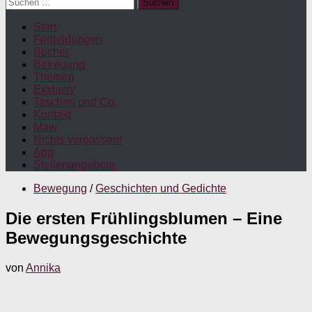
Suchen
nach:
Start
Fortbildungen
Bücher
Betreuung
Themen
Exklusiv
Taschen und Co.
Kontakt
Maw
Nichts verpassen!
App
Stellenangebote
Bewegung
/
Geschichten und Gedichte
Die ersten Frühlingsblumen – Eine
Bewegungsgeschichte
von
Annika