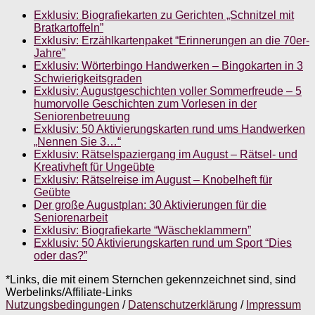
Exklusiv: Biografiekarten zu Gerichten „Schnitzel mit
Bratkartoffeln”
Exklusiv: Erzählkartenpaket “Erinnerungen an die 70er-
Jahre”
Exklusiv: Wörterbingo Handwerken – Bingokarten in 3
Schwierigkeitsgraden
Exklusiv: Augustgeschichten voller Sommerfreude – 5
humorvolle Geschichten zum Vorlesen in der
Seniorenbetreuung
Exklusiv: 50 Aktivierungskarten rund ums Handwerken
„Nennen Sie 3…“
Exklusiv: Rätselspaziergang im August – Rätsel- und
Kreativheft für Ungeübte
Exklusiv: Rätselreise im August – Knobelheft für
Geübte
Der große Augustplan: 30 Aktivierungen für die
Seniorenarbeit
Exklusiv: Biografiekarte “Wäscheklammern”
Exklusiv: 50 Aktivierungskarten rund um Sport “Dies
oder das?”
*Links, die mit einem Sternchen gekennzeichnet sind, sind
Werbelinks/Affiliate-Links
Nutzungsbedingungen
/
Datenschutzerklärung
/
Impressum