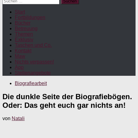
Suchen
nach:
Start
Fortbildungen
Bücher
Betreuung
Themen
Exklusiv
Taschen und Co.
Kontakt
Maw
Nichts verpassen!
App
Stellenangebote
Biografiearbeit
Die dunkle Seite der Biografiebögen.
Oder: Das geht euch gar nichts an!
von
Natali