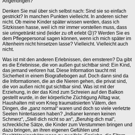
Angehörigen?
Denken Sie mal über sich selbst nach: Sind sie so einfach
gestrickt? In manchen Punkten vielleicht. In anderen sicher
nicht. Ob meine Kinder später wissen werden, dass ich
Sitzkissen hasse, weil ich mir immer vorstellen muss, dass
sie uringetränkt sind (leider zu oft erlebt 😉)? Werden Sie es
dem Pflegepersonal sagen können, wenn ich mich später im
Altenheim nicht hinsetzen lasse? Vielleicht. Vielleicht auch
nicht.
Was ist mit den anderen Erlebnissen, den ernsteren? Da gibt
es die Erlebnisse, die von außen gut sichtbar sind: Ein Kind,
das jemand verloren hat. Diese Information taucht mit
Sicherheit in einem Biografiebogen auf. Doch dann sind da
die Informationen, die an die Nieren gehen, die privat sind,
die von außen nicht gut sichtbar sind. Was ist mit der
Erziehung, in der das Kind zum Schreien auf den Balkon
gestellt wurde, in der körperliche Züchtigung Alltag war,
Haushalten mit vom Krieg traumatisierten Vätern, den
Dingen, die „ganz normal“ waren und doch so viele verletzte
Seelen hinterlassen haben? „Indianer kennen keinen
Schmerz“, „Stell dich nicht so an“, „Beruhig dich mal“,
schreckliche Sätze, die Kinder zum Verstummen bringen und
dazu bringen, an ihren eigenen Gefühlen und