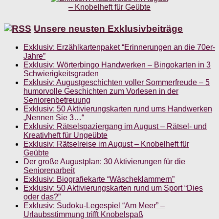
Unsere neusten Exklusivbeiträge
Exklusiv: Erzählkartenpaket “Erinnerungen an die 70er-
Jahre”
Exklusiv: Wörterbingo Handwerken – Bingokarten in 3
Schwierigkeitsgraden
Exklusiv: Augustgeschichten voller Sommerfreude – 5
humorvolle Geschichten zum Vorlesen in der
Seniorenbetreuung
Exklusiv: 50 Aktivierungskarten rund ums Handwerken
„Nennen Sie 3…“
Exklusiv: Rätselspaziergang im August – Rätsel- und
Kreativheft für Ungeübte
Exklusiv: Rätselreise im August – Knobelheft für
Geübte
Der große Augustplan: 30 Aktivierungen für die
Seniorenarbeit
Exklusiv: Biografiekarte “Wäscheklammern”
Exklusiv: 50 Aktivierungskarten rund um Sport “Dies
oder das?”
Exklusiv: Sudoku-Legespiel “Am Meer” –
Urlaubsstimmung trifft Knobelspaß