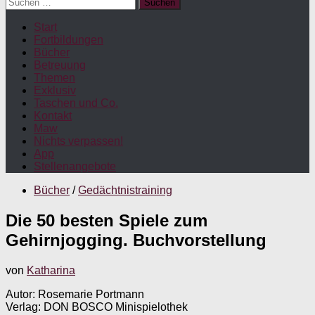
Suchen
nach:
Start
Fortbildungen
Bücher
Betreuung
Themen
Exklusiv
Taschen und Co.
Kontakt
Maw
Nichts verpassen!
App
Stellenangebote
Bücher
/
Gedächtnistraining
Die 50 besten Spiele zum
Gehirnjogging. Buchvorstellung
von
Katharina
Autor: Rosemarie Portmann
Verlag: DON BOSCO Minispielothek