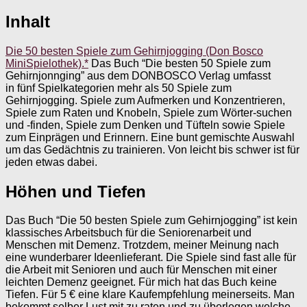
Inhalt
Die 50 besten Spiele zum Gehirnjogging (Don Bosco
MiniSpielothek).*
Das Buch “Die besten 50 Spiele zum
Gehirnjonnging” aus dem DONBOSCO Verlag umfasst
in fünf Spielkategorien mehr als 50 Spiele zum
Gehirnjogging. Spiele zum Aufmerken und Konzentrieren,
Spiele zum Raten und Knobeln, Spiele zum Wörter-suchen
und -finden, Spiele zum Denken und Tüfteln sowie Spiele
zum Einprägen und Erinnern. Eine bunt gemischte Auswahl
um das Gedächtnis zu trainieren. Von leicht bis schwer ist für
jeden etwas dabei.
Höhen und Tiefen
Das Buch “Die 50 besten Spiele zum Gehirnjogging” ist kein
klassisches Arbeitsbuch für die Seniorenarbeit und
Menschen mit Demenz. Trotzdem, meiner Meinung nach
eine wunderbarer Ideenlieferant. Die Spiele sind fast alle für
die Arbeit mit Senioren und auch für Menschen mit einer
leichten Demenz geeignet. Für mich hat das Buch keine
Tiefen. Für 5 € eine klare Kaufempfehlung meinerseits. Man
bekommt selber Lust mit zu raten und zu überlegen welche