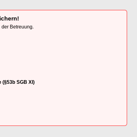
ichern!
n der Betreuung.
e (§53b SGB XI)