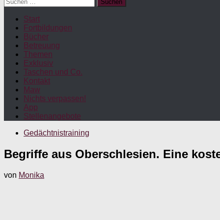
Suchen
nach:
Start
Fortbildungen
Bücher
Betreuung
Themen
Exklusiv
Taschen und Co.
Kontakt
Maw
Nichts verpassen!
App
Stellenangebote
Gedächtnistraining
Begriffe aus Oberschlesien. Eine kos
von
Monika