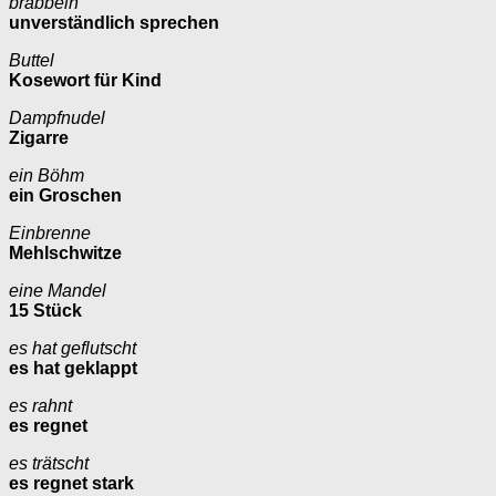
brabbeln
unverständlich sprechen
Buttel
Kosewort für Kind
Dampfnudel
Zigarre
ein Böhm
ein Groschen
Einbrenne
Mehlschwitze
eine Mandel
15 Stück
es hat geflutscht
es hat geklappt
es rahnt
es regnet
es trätscht
es regnet stark