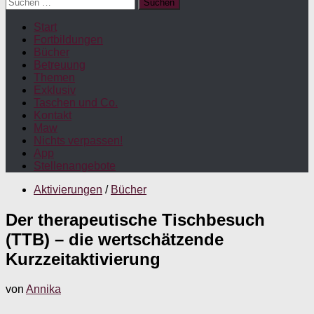
Suchen
nach:
Start
Fortbildungen
Bücher
Betreuung
Themen
Exklusiv
Taschen und Co.
Kontakt
Maw
Nichts verpassen!
App
Stellenangebote
Aktivierungen
/
Bücher
Der therapeutische Tischbesuch
(TTB) – die wertschätzende
Kurzzeitaktivierung
von
Annika