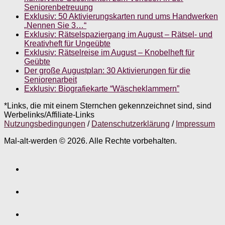
Seniorenbetreuung
Exklusiv: 50 Aktivierungskarten rund ums Handwerken
„Nennen Sie 3…“
Exklusiv: Rätselspaziergang im August – Rätsel- und
Kreativheft für Ungeübte
Exklusiv: Rätselreise im August – Knobelheft für
Geübte
Der große Augustplan: 30 Aktivierungen für die
Seniorenarbeit
Exklusiv: Biografiekarte “Wäscheklammern”
*Links, die mit einem Sternchen gekennzeichnet sind, sind
Werbelinks/Affiliate-Links
Nutzungsbedingungen
/
Datenschutzerklärung
/
Impressum
Mal-alt-werden © 2026. Alle Rechte vorbehalten.