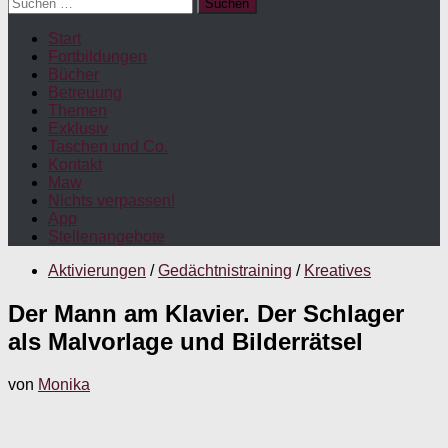
Suchen
nach:
Start
Fortbildungen
Bücher
Betreuung
Themen
Exklusiv
Taschen und Co.
Kontakt
Maw
Nichts verpassen!
App
Stellenangebote
Aktivierungen
/
Gedächtnistraining
/
Kreatives
Der Mann am Klavier. Der Schlager
als Malvorlage und Bilderrätsel
von
Monika