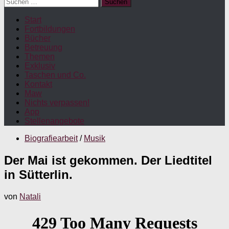
Suchen
nach:
Start
Fortbildungen
Bücher
Betreuung
Themen
Exklusiv
Taschen und Co.
Kontakt
Maw
Nichts verpassen!
App
Stellenangebote
Biografiearbeit
/
Musik
Der Mai ist gekommen. Der Liedtitel
in Sütterlin.
von
Natali