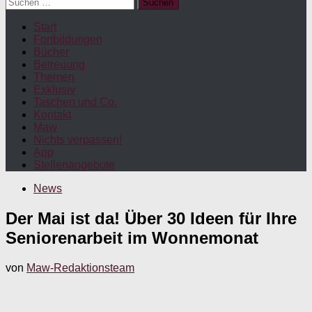
Suchen
nach:
Start
Fortbildungen
Bücher
Betreuung
Themen
Exklusiv
Taschen und Co.
Kontakt
Maw
Nichts verpassen!
App
Stellenangebote
News
Der Mai ist da! Über 30 Ideen für Ihre
Seniorenarbeit im Wonnemonat
von
Maw-Redaktionsteam