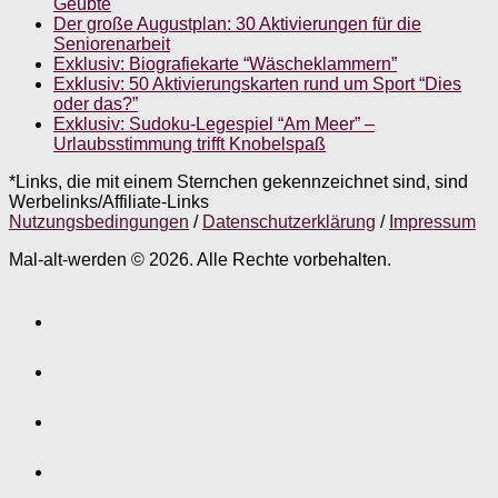
Geübte
Der große Augustplan: 30 Aktivierungen für die
Seniorenarbeit
Exklusiv: Biografiekarte “Wäscheklammern”
Exklusiv: 50 Aktivierungskarten rund um Sport “Dies
oder das?”
Exklusiv: Sudoku-Legespiel “Am Meer” –
Urlaubsstimmung trifft Knobelspaß
*Links, die mit einem Sternchen gekennzeichnet sind, sind
Werbelinks/Affiliate-Links
Nutzungsbedingungen
/
Datenschutzerklärung
/
Impressum
Mal-alt-werden © 2026. Alle Rechte vorbehalten.