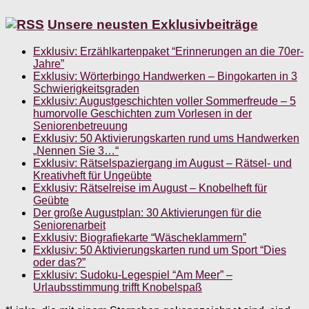
Unsere neusten Exklusivbeiträge
Exklusiv: Erzählkartenpaket “Erinnerungen an die 70er-
Jahre”
Exklusiv: Wörterbingo Handwerken – Bingokarten in 3
Schwierigkeitsgraden
Exklusiv: Augustgeschichten voller Sommerfreude – 5
humorvolle Geschichten zum Vorlesen in der
Seniorenbetreuung
Exklusiv: 50 Aktivierungskarten rund ums Handwerken
„Nennen Sie 3…“
Exklusiv: Rätselspaziergang im August – Rätsel- und
Kreativheft für Ungeübte
Exklusiv: Rätselreise im August – Knobelheft für
Geübte
Der große Augustplan: 30 Aktivierungen für die
Seniorenarbeit
Exklusiv: Biografiekarte “Wäscheklammern”
Exklusiv: 50 Aktivierungskarten rund um Sport “Dies
oder das?”
Exklusiv: Sudoku-Legespiel “Am Meer” –
Urlaubsstimmung trifft Knobelspaß