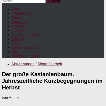
Suchen
nach:
Start
Fortbildungen
Bücher
Betreuung
Themen
Exklusiv
Taschen und Co.
Kontakt
Maw
Nichts verpassen!
App
Stellenangebote
Aktivierungen
/
Biografiearbeit
Der große Kastanienbaum.
Jahreszeitliche Kurzbegegnungen im
Herbst
von
Annika