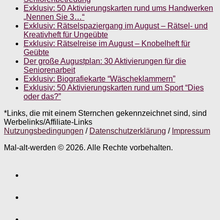
Exklusiv: 50 Aktivierungskarten rund ums Handwerken
„Nennen Sie 3…“
Exklusiv: Rätselspaziergang im August – Rätsel- und
Kreativheft für Ungeübte
Exklusiv: Rätselreise im August – Knobelheft für
Geübte
Der große Augustplan: 30 Aktivierungen für die
Seniorenarbeit
Exklusiv: Biografiekarte “Wäscheklammern”
Exklusiv: 50 Aktivierungskarten rund um Sport “Dies
oder das?”
*Links, die mit einem Sternchen gekennzeichnet sind, sind
Werbelinks/Affiliate-Links
Nutzungsbedingungen
/
Datenschutzerklärung
/
Impressum
Mal-alt-werden © 2026. Alle Rechte vorbehalten.