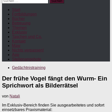
Suchen
nach:
Start
Fortbildungen
Bücher
Betreuung
Themen
Exklusiv
Taschen und Co.
Kontakt
Maw
Nichts verpassen!
App
Stellenangebote
Gedächtnistraining
Der frühe Vogel fängt den Wurm- Ein
Sprichwort als Bilderrätsel
von
Natali
Im Exklusiv-Bereich finden Sie ausgearbeitetes und sofort
einsetzbares Praxismaterial: