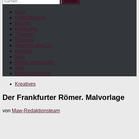
Suchen
nach:
Start
Fortbildungen
Bücher
Betreuung
Themen
Exklusiv
Taschen und Co.
Kontakt
Maw
Nichts verpassen!
App
Stellenangebote
Kreatives
Der Frankfurter Römer. Malvorlage
von
Maw-Redaktionsteam