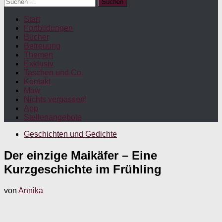
Suchen
nach:
Start
Fortbildungen
Bücher
Betreuung
Themen
Exklusiv
Taschen und Co.
Kontakt
Maw
Nichts verpassen!
App
Stellenangebote
Geschichten und Gedichte
Der einzige Maikäfer – Eine
Kurzgeschichte im Frühling
von
Annika