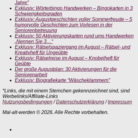
Jahre”
Exklusiv: Wörterbingo Handwerken – Bingokarten in 3
Schwierigkeitsgraden
Exklusiv: Augustgeschichten voller Sommerfreude – 5
humorvolle Geschichten zum Vorlesen in der
Seniorenbetreuung
Exklusiv: 50 Aktivierungskarten rund ums Handwerken
„Nennen Sie 3…“
Exklusiv: Rätselspaziergang im August – Rätsel- und
Kreativheft für Ungeübte
Exklusiv: Rätselreise im August – Knobelheft für
Geübte
Der große Augustplan: 30 Aktivierungen für die
Seniorenarbeit
Exklusiv: Biografiekarte “Wäscheklammern”
*Links, die mit einem Sternchen gekennzeichnet sind, sind
Werbelinks/Affiliate-Links
Nutzungsbedingungen
/
Datenschutzerklärung
/
Impressum
Mal-alt-werden © 2026. Alle Rechte vorbehalten.