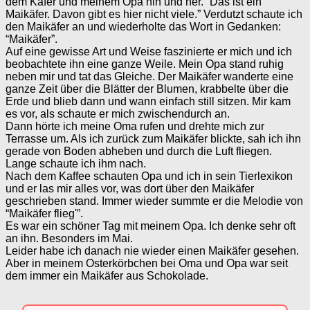
dem Käfer und meinem Opa hin und her. “Das ist ein
Maikäfer. Davon gibt es hier nicht viele.” Verdutzt schaute ich
den Maikäfer an und wiederholte das Wort in Gedanken:
“Maikäfer”.
Auf eine gewisse Art und Weise faszinierte er mich und ich
beobachtete ihn eine ganze Weile. Mein Opa stand ruhig
neben mir und tat das Gleiche. Der Maikäfer wanderte eine
ganze Zeit über die Blätter der Blumen, krabbelte über die
Erde und blieb dann und wann einfach still sitzen. Mir kam
es vor, als schaute er mich zwischendurch an.
Dann hörte ich meine Oma rufen und drehte mich zur
Terrasse um. Als ich zurück zum Maikäfer blickte, sah ich ihn
gerade von Boden abheben und durch die Luft fliegen.
Lange schaute ich ihm nach.
Nach dem Kaffee schauten Opa und ich in sein Tierlexikon
und er las mir alles vor, was dort über den Maikäfer
geschrieben stand. Immer wieder summte er die Melodie von
“Maikäfer flieg'”.
Es war ein schöner Tag mit meinem Opa. Ich denke sehr oft
an ihn. Besonders im Mai.
Leider habe ich danach nie wieder einen Maikäfer gesehen.
Aber in meinem Osterkörbchen bei Oma und Opa war seit
dem immer ein Maikäfer aus Schokolade.