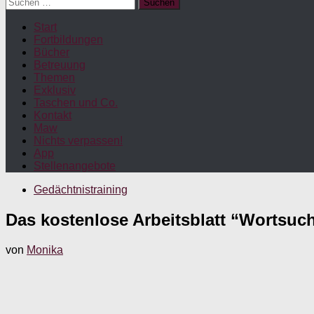
Suchen
nach:
Start
Fortbildungen
Bücher
Betreuung
Themen
Exklusiv
Taschen und Co.
Kontakt
Maw
Nichts verpassen!
App
Stellenangebote
Gedächtnistraining
Das kostenlose Arbeitsblatt “Wortsu
von
Monika