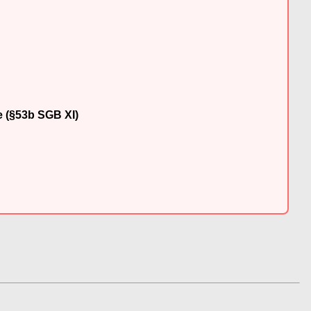
e (§53b SGB XI)