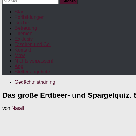
Suchen
nach:
Start
Fortbildungen
Bücher
Betreuung
Themen
Exklusiv
Taschen und Co.
Kontakt
Maw
Nichts verpassen!
App
Stellenangebote
Gedächtnistraining
Das große Erdbeer- und Spargelquiz. 
von
Natali