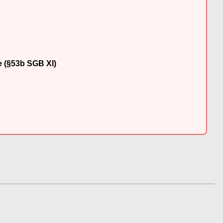
e (§53b SGB XI)