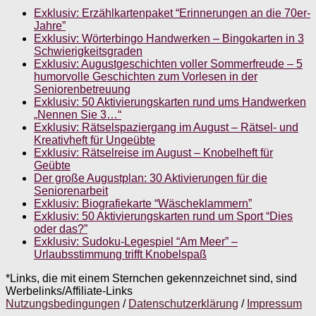
Exklusiv: Erzählkartenpaket “Erinnerungen an die 70er-
Jahre”
Exklusiv: Wörterbingo Handwerken – Bingokarten in 3
Schwierigkeitsgraden
Exklusiv: Augustgeschichten voller Sommerfreude – 5
humorvolle Geschichten zum Vorlesen in der
Seniorenbetreuung
Exklusiv: 50 Aktivierungskarten rund ums Handwerken
„Nennen Sie 3…“
Exklusiv: Rätselspaziergang im August – Rätsel- und
Kreativheft für Ungeübte
Exklusiv: Rätselreise im August – Knobelheft für
Geübte
Der große Augustplan: 30 Aktivierungen für die
Seniorenarbeit
Exklusiv: Biografiekarte “Wäscheklammern”
Exklusiv: 50 Aktivierungskarten rund um Sport “Dies
oder das?”
Exklusiv: Sudoku-Legespiel “Am Meer” –
Urlaubsstimmung trifft Knobelspaß
*Links, die mit einem Sternchen gekennzeichnet sind, sind
Werbelinks/Affiliate-Links
Nutzungsbedingungen
/
Datenschutzerklärung
/
Impressum