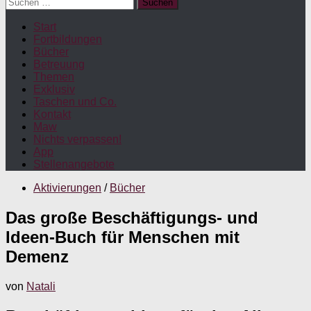
Suchen
nach:
Start
Fortbildungen
Bücher
Betreuung
Themen
Exklusiv
Taschen und Co.
Kontakt
Maw
Nichts verpassen!
App
Stellenangebote
Aktivierungen
/
Bücher
Das große Beschäftigungs- und
Ideen-Buch für Menschen mit
Demenz
von
Natali