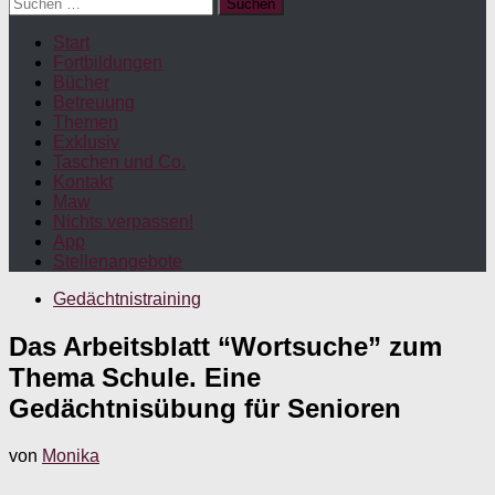
Suchen
nach:
Start
Fortbildungen
Bücher
Betreuung
Themen
Exklusiv
Taschen und Co.
Kontakt
Maw
Nichts verpassen!
App
Stellenangebote
Gedächtnistraining
Das Arbeitsblatt “Wortsuche” zum
Thema Schule. Eine
Gedächtnisübung für Senioren
von
Monika