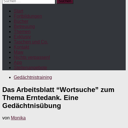
Suchen
nach:
Start
Fortbildungen
Bücher
Betreuung
Themen
Exklusiv
Taschen und Co.
Kontakt
Maw
Nichts verpassen!
App
Stellenangebote
Gedächtnistraining
Das Arbeitsblatt “Wortsuche” zum
Thema Erntedank. Eine
Gedächtnisübung
von
Monika