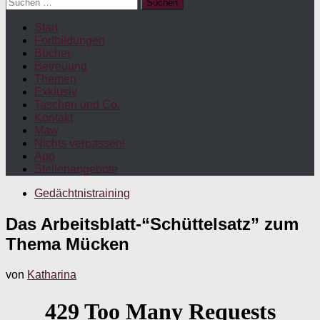
Suchen
nach:
Start
Fortbildungen
Bücher
Betreuung
Themen
Exklusiv
Taschen und Co.
Kontakt
Maw
Nichts verpassen!
App
Stellenangebote
Gedächtnistraining
Das Arbeitsblatt-“Schüttelsatz” zum
Thema Mücken
von
Katharina