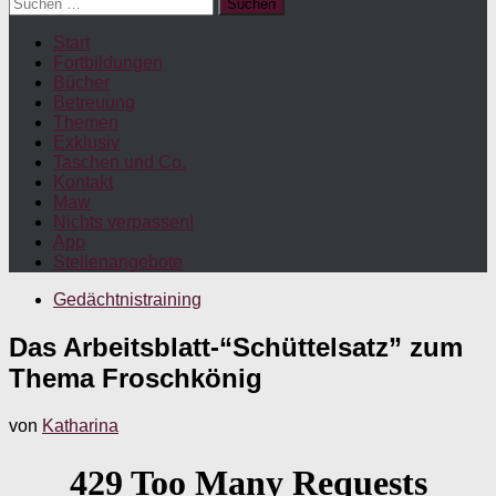
Suchen
nach:
Start
Fortbildungen
Bücher
Betreuung
Themen
Exklusiv
Taschen und Co.
Kontakt
Maw
Nichts verpassen!
App
Stellenangebote
Gedächtnistraining
Das Arbeitsblatt-“Schüttelsatz” zum
Thema Froschkönig
von
Katharina