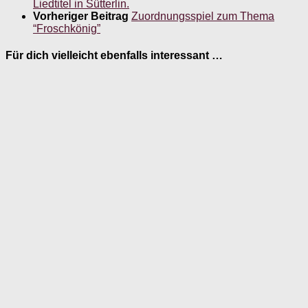
Liedtitel in Sütterlin.
Vorheriger Beitrag
Zuordnungsspiel zum Thema
“Froschkönig”
Für dich vielleicht ebenfalls interessant …
Was gehört zusammen? Ein Arbeitsblatt für das
Gedächtnistraining zu dem Thema Putzen
18. März 2019