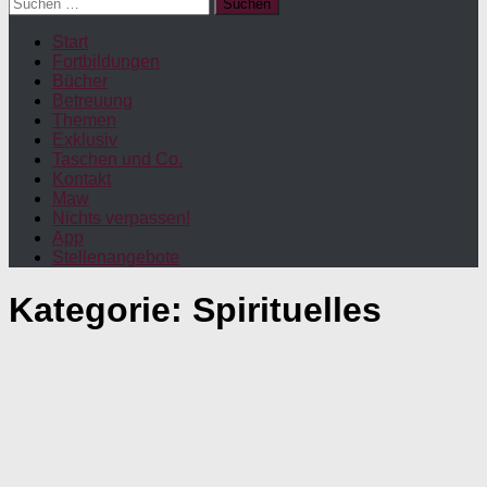
Suchen
nach:
Start
Fortbildungen
Bücher
Betreuung
Themen
Exklusiv
Taschen und Co.
Kontakt
Maw
Nichts verpassen!
App
Stellenangebote
Kategorie:
Spirituelles