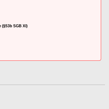
e (§53b SGB XI)