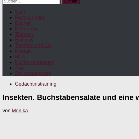
Suchen
nach:
Start
Fortbildungen
Bücher
Betreuung
Themen
Exklusiv
Taschen und Co.
Kontakt
Maw
Nichts verpassen!
App
Stellenangebote
Gedächtnistraining
Insekten. Buchstabensalate und eine 
von
Monika