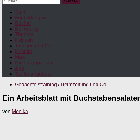
Suchen
nach:
Start
Fortbildungen
Bücher
Betreuung
Themen
Exklusiv
Taschen und Co.
Kontakt
Maw
Nichts verpassen!
App
Stellenangebote
Gedächtnistraining
/
Heimzeitung und Co.
Ein Arbeitsblatt mit Buchstabensalat
von
Monika