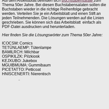
Auf dem Arbeitsblatt befinden sich
Buchstabensalate
zum
Thema 50er Jahre. Bei diesen Buchstabensalaten sollen die
Buchstaben wieder in die richtige Reihenfolge gebracht
werden. Verteilen Sie je ein Arbeitsblatt und einen Stift an
jeden Teilnehmenden. Die Lösungen werden auf die Linien
geschrieben. Sie können sich das Arbeitsblatt einfach als
PDF-Datei ausdrucken und herunterladen.
Hier finden Sie die Lösungswörter zum Thema 50er Jahre:
ICOCSM: Comics
TETÜNLAEMP: Tütenlampe
BAMILRCH: Milchbar
OSPIKILZK: Pilzkiosk
KEJXUBO: Jukebox
MGUIBMUMA: Gummibaum
PICETATTO: Petticoat
HNISCENERTI: Nierentisch
Falls die Übung zu schwer für die Teilnehmenden ist oder sie
nicht mehr schreiben können, dann können Sie die Übung
auch einfach auf eine Tafel oder ein Flip-Chart schreiben und
die Senioren rufen Ihnen die Lösung zu.
Für fitte Teilnehmer: