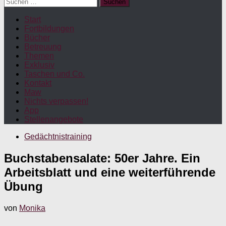
Suchen
nach:
Start
Fortbildungen
Bücher
Betreuung
Themen
Exklusiv
Taschen und Co.
Kontakt
Maw
Nichts verpassen!
App
Stellenangebote
Gedächtnistraining
Buchstabensalate: 50er Jahre. Ein
Arbeitsblatt und eine weiterführende
Übung
von
Monika