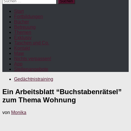
Suchen
nach:
Start
Fortbildungen
Bücher
Betreuung
Themen
Exklusiv
Taschen und Co.
Kontakt
Maw
Nichts verpassen!
App
Stellenangebote
Gedächtnistraining
Ein Arbeitsblatt “Buchstabenrätsel”
zum Thema Wohnung
von
Monika