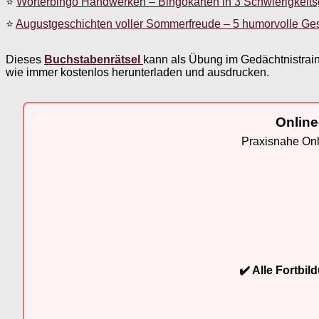
⭐
Wörterbingo Handwerken – Bingokarten in 3 Schwierigkeit
⭐
Augustgeschichten voller Sommerfreude – 5 humorvolle Ge
Dieses
Buchstabenrätsel
kann als Übung im Gedächtnistrain
wie immer kostenlos herunterladen und ausdrucken.
Online
Praxisnahe Onli
✔️ Alle Fortbi