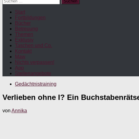
Suchen
nach:
Start
Fortbildungen
Bücher
Betreuung
Themen
Exklusiv
Taschen und Co.
Kontakt
Maw
Nichts verpassen!
App
Stellenangebote
Gedächtnistraining
Verlieben ohne I? Ein Buchstabenrätse
von
Annika