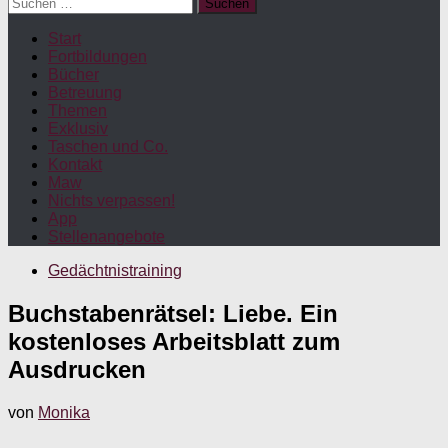
Suchen
nach:
Start
Fortbildungen
Bücher
Betreuung
Themen
Exklusiv
Taschen und Co.
Kontakt
Maw
Nichts verpassen!
App
Stellenangebote
Gedächtnistraining
Buchstabenrätsel: Liebe. Ein
kostenloses Arbeitsblatt zum
Ausdrucken
von
Monika