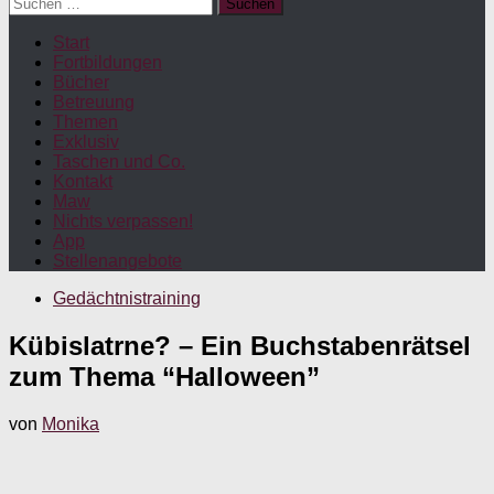
Suchen
nach:
Start
Fortbildungen
Bücher
Betreuung
Themen
Exklusiv
Taschen und Co.
Kontakt
Maw
Nichts verpassen!
App
Stellenangebote
Gedächtnistraining
Kübislatrne? – Ein Buchstabenrätsel
zum Thema “Halloween”
von
Monika