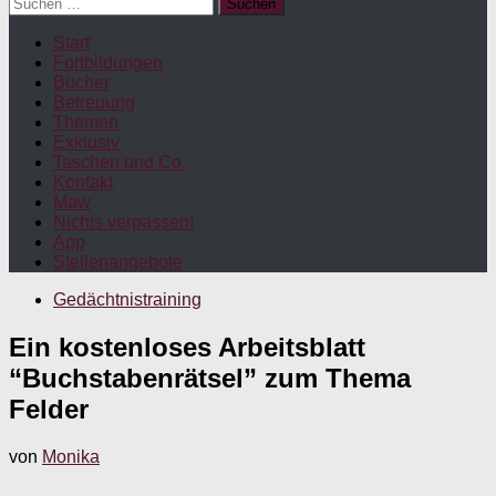
Suchen
nach:
Start
Fortbildungen
Bücher
Betreuung
Themen
Exklusiv
Taschen und Co.
Kontakt
Maw
Nichts verpassen!
App
Stellenangebote
Gedächtnistraining
Ein kostenloses Arbeitsblatt
“Buchstabenrätsel” zum Thema
Felder
von
Monika