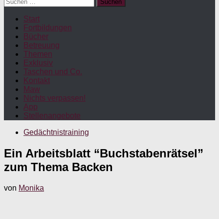
Suchen
nach:
Start
Fortbildungen
Bücher
Betreuung
Themen
Exklusiv
Taschen und Co.
Kontakt
Maw
Nichts verpassen!
App
Stellenangebote
Gedächtnistraining
Ein Arbeitsblatt “Buchstabenrätsel”
zum Thema Backen
von
Monika