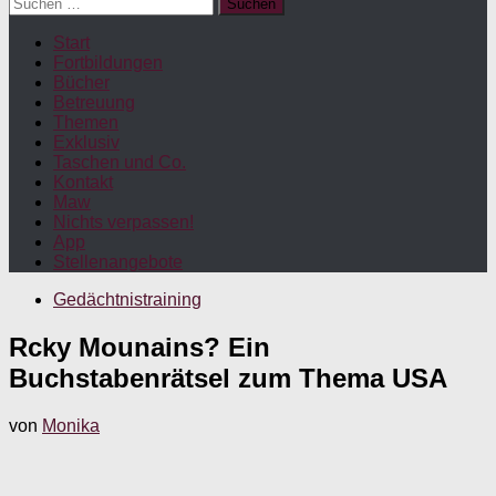
Suchen
nach:
Start
Fortbildungen
Bücher
Betreuung
Themen
Exklusiv
Taschen und Co.
Kontakt
Maw
Nichts verpassen!
App
Stellenangebote
Gedächtnistraining
Rcky Mounains? Ein
Buchstabenrätsel zum Thema USA
von
Monika