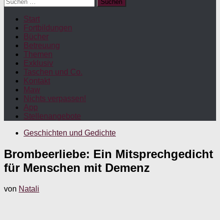
Suchen
nach:
Start
Fortbildungen
Bücher
Betreuung
Themen
Exklusiv
Taschen und Co.
Kontakt
Maw
Nichts verpassen!
App
Stellenangebote
Geschichten und Gedichte
Brombeerliebe: Ein Mitsprechgedicht
für Menschen mit Demenz
von
Natali