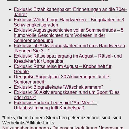
Exklusiv: Erzählkartenpaket “Erinnerungen an die 70er-
Jahre”
Exklusiv: Wörterbingo Handwerken – Bingokarten in 3
Schwierigkeitsgraden
Exklusiv: Augustgeschichten voller Sommerfreude – 5
humorvolle Geschichten zum Vorlesen in der
Seniorenbetreuung
Exklusiv: 50 Aktivierungskarten rund ums Handwerken
„Nennen Sie 3…“
Exklusiv: Rätselspaziergang im August – Rätsel- und
Kreativheft für Ungeübte
Exklusiv: Rätselreise im August – Knobelheft für
Geübte
Der große Augustplan: 30 Aktivierungen für die
Seniorenarbeit
Exklusiv: Biografiekarte “Wäscheklammern”
Exklusiv: 50 Aktivierungskarten rund um Sport “Dies
oder das?”
Exklusiv: Sudoku-Legespiel “Am Meer” –
Urlaubsstimmung trifft Knobelspaß
*Links, die mit einem Sternchen gekennzeichnet sind, sind
Werbelinks/Affiliate-Links
Nutzungsbedingungen
/
Datenschutzerklärung
/
Impressum