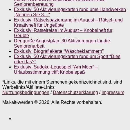
Seniorenbetreuung
Exklusiv: 50 Aktivierungskarten rund ums Handwerken
„Nennen Sie 3…“
Exklusiv: Rätselspaziergang im August – Rätsel- und
Kreativheft für Ungeübte
Exklusiv: Rätselreise im August – Knobelheft für
Geübte
Der große Augustplan: 30 Aktivierungen für die
Seniorenarbeit
Exklusiv: Biografiekarte “Wäscheklammern”
Exklusiv: 50 Aktivierungskarten rund um Sport “Dies
oder das?”
Exklusiv: Sudoku-Legespiel “Am Meer” –
Urlaubsstimmung trifft Knobelspaß
*Links, die mit einem Sternchen gekennzeichnet sind, sind
Werbelinks/Affiliate-Links
Nutzungsbedingungen
/
Datenschutzerklärung
/
Impressum
Mal-alt-werden © 2026. Alle Rechte vorbehalten.