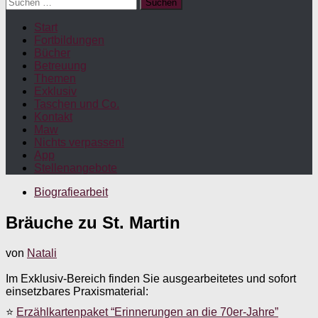
Suchen
nach:
Start
Fortbildungen
Bücher
Betreuung
Themen
Exklusiv
Taschen und Co.
Kontakt
Maw
Nichts verpassen!
App
Stellenangebote
Biografiearbeit
Bräuche zu St. Martin
von
Natali
Im Exklusiv-Bereich finden Sie ausgearbeitetes und sofort
einsetzbares Praxismaterial:
⭐
Erzählkartenpaket “Erinnerungen an die 70er-Jahre”