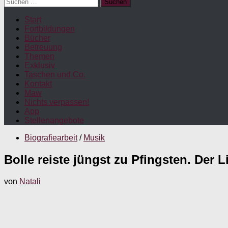
Suchen
nach:
Start
Fortbildungen
Bücher
Betreuung
Themen
Exklusiv
Taschen und Co.
Kontakt
Maw
Nichts verpassen!
App
Stellenangebote
Biografiearbeit
/
Musik
Bolle reiste jüngst zu Pfingsten. Der Lie
von
Natali