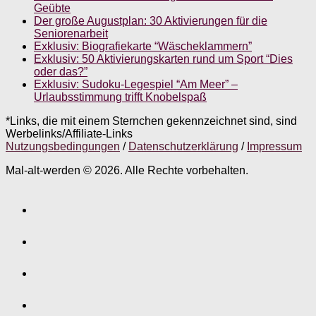
Geübte
Der große Augustplan: 30 Aktivierungen für die
Seniorenarbeit
Exklusiv: Biografiekarte “Wäscheklammern”
Exklusiv: 50 Aktivierungskarten rund um Sport “Dies
oder das?”
Exklusiv: Sudoku-Legespiel “Am Meer” –
Urlaubsstimmung trifft Knobelspaß
*Links, die mit einem Sternchen gekennzeichnet sind, sind
Werbelinks/Affiliate-Links
Nutzungsbedingungen
/
Datenschutzerklärung
/
Impressum
Mal-alt-werden © 2026. Alle Rechte vorbehalten.