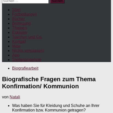
Suchen
nach:
Start
Fortbildungen
Bücher
Betreuung
Themen
Exklusiv
Taschen und Co.
Kontakt
Maw
Nichts verpassen!
App
Stellenangebote
Biografiearbeit
Biografische Fragen zum Thema
Konfirmation/ Kommunion
von
Natali
Was haben Sie für Kleidung und Schuhe an Ihrer
Konfirmation bzw. Kommunion getragen?