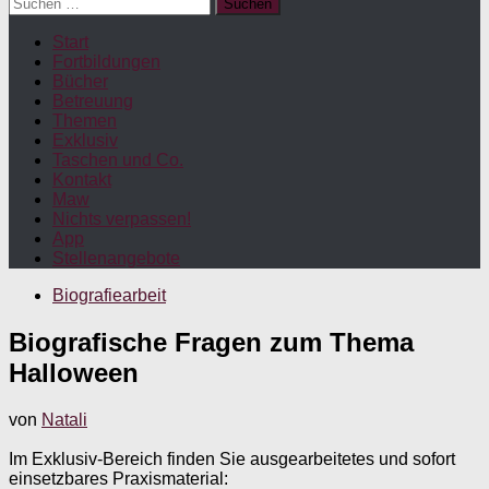
Suchen
nach:
Start
Fortbildungen
Bücher
Betreuung
Themen
Exklusiv
Taschen und Co.
Kontakt
Maw
Nichts verpassen!
App
Stellenangebote
Biografiearbeit
Biografische Fragen zum Thema
Halloween
von
Natali
Im Exklusiv-Bereich finden Sie ausgearbeitetes und sofort
einsetzbares Praxismaterial: