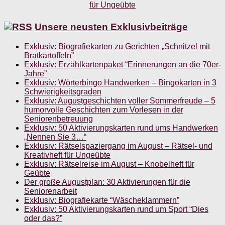
Unsere neusten Exklusivbeiträge
Exklusiv: Biografiekarten zu Gerichten „Schnitzel mit
Bratkartoffeln”
Exklusiv: Erzählkartenpaket “Erinnerungen an die 70er-
Jahre”
Exklusiv: Wörterbingo Handwerken – Bingokarten in 3
Schwierigkeitsgraden
Exklusiv: Augustgeschichten voller Sommerfreude – 5
humorvolle Geschichten zum Vorlesen in der
Seniorenbetreuung
Exklusiv: 50 Aktivierungskarten rund ums Handwerken
„Nennen Sie 3…“
Exklusiv: Rätselspaziergang im August – Rätsel- und
Kreativheft für Ungeübte
Exklusiv: Rätselreise im August – Knobelheft für
Geübte
Der große Augustplan: 30 Aktivierungen für die
Seniorenarbeit
Exklusiv: Biografiekarte “Wäscheklammern”
Exklusiv: 50 Aktivierungskarten rund um Sport “Dies
oder das?”