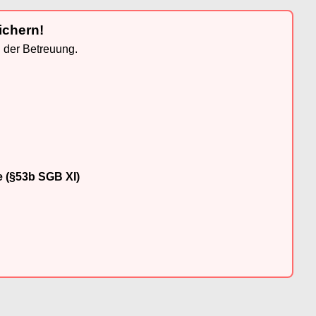
ichern!
n der Betreuung.
e (§53b SGB XI)