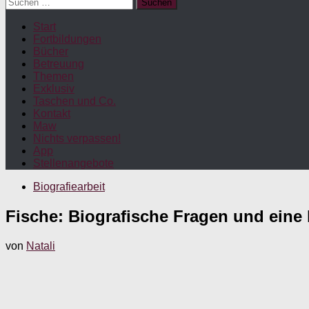
Suchen
nach:
Start
Fortbildungen
Bücher
Betreuung
Themen
Exklusiv
Taschen und Co.
Kontakt
Maw
Nichts verpassen!
App
Stellenangebote
Biografiearbeit
Fische: Biografische Fragen und eine 
von
Natali