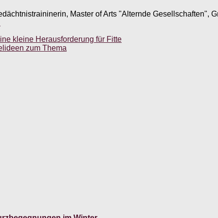
edächtnistraininerin, Master of Arts "Alternde Gesellschaften",
.
ne kleine Herausforderung für Fitte
pielideen zum Thema
 Kurzbegegnungen im Winter