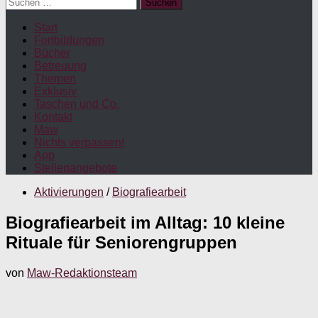
Suchen
nach:
Start
Fortbildungen
Bücher
Betreuung
Themen
Exklusiv
Taschen und Co.
Kontakt
Maw
Nichts verpassen!
App
Stellenangebote
Aktivierungen
/
Biografiearbeit
Biografiearbeit im Alltag: 10 kleine
Rituale für Seniorengruppen
von
Maw-Redaktionsteam