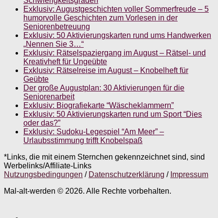
Schwierigkeitsgraden
Exklusiv: Augustgeschichten voller Sommerfreude – 5
humorvolle Geschichten zum Vorlesen in der
Seniorenbetreuung
Exklusiv: 50 Aktivierungskarten rund ums Handwerken
„Nennen Sie 3…“
Exklusiv: Rätselspaziergang im August – Rätsel- und
Kreativheft für Ungeübte
Exklusiv: Rätselreise im August – Knobelheft für
Geübte
Der große Augustplan: 30 Aktivierungen für die
Seniorenarbeit
Exklusiv: Biografiekarte “Wäscheklammern”
Exklusiv: 50 Aktivierungskarten rund um Sport “Dies
oder das?”
Exklusiv: Sudoku-Legespiel “Am Meer” –
Urlaubsstimmung trifft Knobelspaß
*Links, die mit einem Sternchen gekennzeichnet sind, sind
Werbelinks/Affiliate-Links
Nutzungsbedingungen
/
Datenschutzerklärung
/
Impressum
Mal-alt-werden © 2026. Alle Rechte vorbehalten.