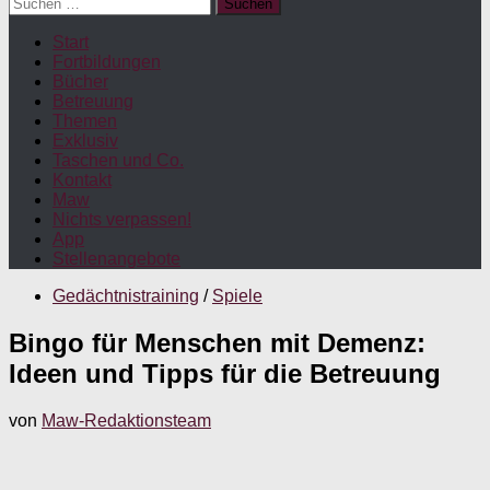
Suchen
nach:
Start
Fortbildungen
Bücher
Betreuung
Themen
Exklusiv
Taschen und Co.
Kontakt
Maw
Nichts verpassen!
App
Stellenangebote
Gedächtnistraining
/
Spiele
Bingo für Menschen mit Demenz:
Ideen und Tipps für die Betreuung
von
Maw-Redaktionsteam