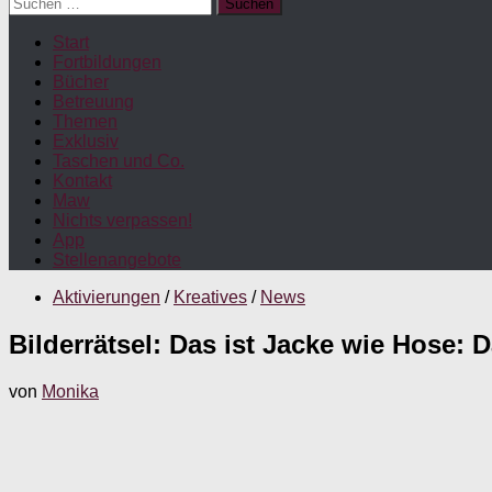
Suchen
nach:
Start
Fortbildungen
Bücher
Betreuung
Themen
Exklusiv
Taschen und Co.
Kontakt
Maw
Nichts verpassen!
App
Stellenangebote
Aktivierungen
/
Kreatives
/
News
Bilderrätsel: Das ist Jacke wie Hose:
von
Monika