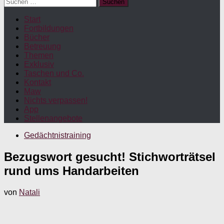
Suchen
nach:
Start
Fortbildungen
Bücher
Betreuung
Themen
Exklusiv
Taschen und Co.
Kontakt
Maw
Nichts verpassen!
App
Stellenangebote
Gedächtnistraining
Bezugswort gesucht! Stichworträtsel
rund ums Handarbeiten
von
Natali