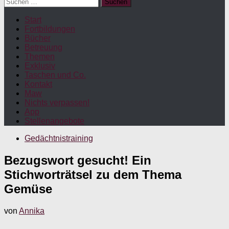
Suchen
nach:
Start
Fortbildungen
Bücher
Betreuung
Themen
Exklusiv
Taschen und Co.
Kontakt
Maw
Nichts verpassen!
App
Stellenangebote
Gedächtnistraining
Bezugswort gesucht! Ein
Stichworträtsel zu dem Thema
Gemüse
von
Annika