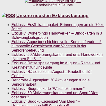
Unsere neusten Exklusivbeiträge
Exklusiv: Erzählkartenpaket “Erinnerungen an die 70er-
Jahre”
Exklusiv: Wörterbingo Handwerken – Bingokarten in 3
Schwierigkeitsgraden
Exklusiv: Augustgeschichten voller Sommerfreude – 5
humorvolle Geschichten zum Vorlesen in der
Seniorenbetreuung
Exklusiv: 50 Aktivierungskarten rund ums Handwerken
„Nennen Sie 3…“
Exklusiv: Rätselspaziergang im August – Rätsel- und
Kreativheft für Ungeübte
Exklusiv: Rätselreise im August – Knobelheft für
Geübte
Der große Augustplan: 30 Aktivierungen für die
Seniorenarbeit
Exklusiv: Biografiekarte “Wäscheklammern”
Exklusiv: 50 Aktivierungskarten rund um Sport “Dies
oder das?”
Exklusiv: Sudoku-Legespiel “Am Meer” –
Urlaubsstimmung trifft Knobelspaß