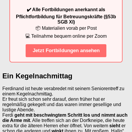
✔️ Alle Fortbildungen anerkannt als
Pflichtfortbildung für Betreuungskräfte (§53b
SGB XI)
📦 Materialien vorab per Post
💻 Teilnahme bequem online per Zoom
Jetzt Fortbildungen ansehen
Ein Kegelnachmittag
Ferdinand ist heute verabredet mit seinem Seniorentreff zu
einem Kegelnachmittag.
Er freut sich schon sehr darauf, denn früher hat er
regelmäßig gekegelt und das waren immer gesellige und
lustige Abende.
Ferdi
geht mit beschwingtem Schritt los und nimmt auch
die Arme mit
. Alle treffen sich an der Dorfkneipe, die heute
extra für die älteren Herren eher öffnet. Von weitem
sieht
er
schon die anderen und
winkt
ihnen zu. Mit großem „Hallo“