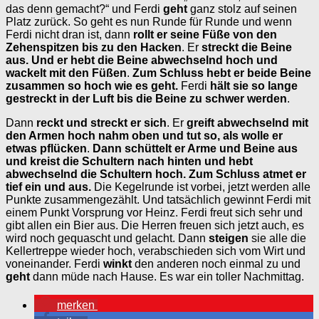
das denn gemacht?“ und Ferdi
geht
ganz stolz auf seinen
Platz zurück. So geht es nun Runde für Runde und wenn
Ferdi nicht dran ist, dann
rollt er seine Füße von
den
Zehenspitzen bis zu den Hacken
. Er
streckt die Beine
aus. Und er hebt die Beine abwechselnd hoch
und
wackelt mit den Füßen
.
Zum Schluss hebt er beide Beine
zusammen so hoch wie es geht.
Ferdi
hält sie so lange
gestreckt in der Luft bis die Beine zu schwer werden
.
Dann
reckt und streckt er sich
. Er
greift abwechselnd mit
den Armen hoch nahm oben und tut so, als wolle er
etwas pflücken
.
Dann schüttelt er Arme und Beine aus
und kreist die Schultern nach hinten und hebt
abwechselnd die Schultern hoch. Zum Schluss atmet er
tief ein und aus.
Die Kegelrunde ist vorbei, jetzt werden alle
Punkte zusammengezählt. Und tatsächlich gewinnt Ferdi mit
einem Punkt Vorsprung vor Heinz. Ferdi freut sich sehr und
gibt allen ein Bier aus. Die Herren freuen sich jetzt auch, es
wird noch gequascht und gelacht. Dann
steigen
sie alle die
Kellertreppe wieder hoch, verabschieden sich vom Wirt und
voneinander. Ferdi
winkt
den anderen noch einmal zu und
geht
dann müde nach Hause. Es war ein toller Nachmittag.
merken