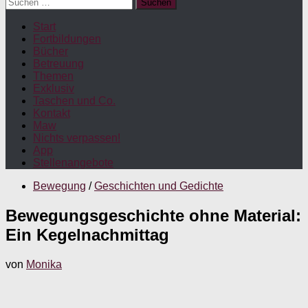
Suchen
nach:
Start
Fortbildungen
Bücher
Betreuung
Themen
Exklusiv
Taschen und Co.
Kontakt
Maw
Nichts verpassen!
App
Stellenangebote
Bewegung
/
Geschichten und Gedichte
Bewegungsgeschichte ohne Material:
Ein Kegelnachmittag
von
Monika