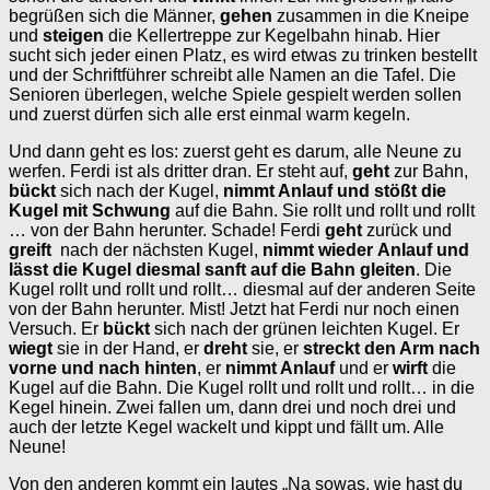
begrüßen sich die Männer,
gehen
zusammen in die Kneipe
und
steigen
die Kellertreppe zur Kegelbahn hinab. Hier
sucht sich jeder einen Platz, es wird etwas zu trinken bestellt
und der Schriftführer schreibt alle Namen an die Tafel. Die
Senioren überlegen, welche Spiele gespielt werden sollen
und zuerst dürfen sich alle erst einmal warm kegeln.
Und dann geht es los: zuerst geht es darum, alle Neune zu
werfen. Ferdi ist als dritter dran. Er steht auf,
geht
zur Bahn,
bückt
sich nach der Kugel,
nimmt Anlauf und stößt die
Kugel mit Schwung
auf die Bahn. Sie rollt und rollt und rollt
… von der Bahn herunter. Schade! Ferdi
geht
zurück und
greift
nach der nächsten Kugel,
nimmt wieder
Anlauf und
lässt die Kugel diesmal sanft auf die Bahn gleiten
. Die
Kugel rollt und rollt und rollt… diesmal auf der anderen Seite
von der Bahn herunter. Mist! Jetzt hat Ferdi nur noch einen
Versuch. Er
bückt
sich nach der grünen leichten Kugel. Er
wiegt
sie in der Hand, er
dreht
sie, er
streckt den Arm nach
vorne
und nach hinten
, er
nimmt Anlauf
und er
wirft
die
Kugel auf die Bahn. Die Kugel rollt und rollt und rollt… in die
Kegel hinein. Zwei fallen um, dann drei und noch drei und
auch der letzte Kegel wackelt und kippt und fällt um. Alle
Neune!
Von den anderen kommt ein lautes „Na sowas, wie hast du